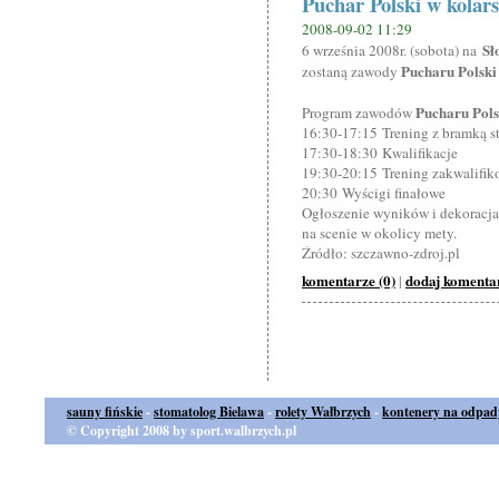
Puchar Polski w kolar
2008-09-02 11:29
Sł
6 września 2008r. (sobota) na
Pucharu Polski
zostaną zawody
Pucharu Polsk
Program zawodów
16:30-17:15 Trening z bramką s
17:30-18:30 Kwalifikacje
19:30-20:15 Trening zakwalif
20:30 Wyścigi finałowe
Ogłoszenie wyników i dekoracj
na scenie w okolicy mety.
Źródło: szczawno-zdroj.pl
komentarze (0)
dodaj komenta
|
sauny fińskie
-
stomatolog Bielawa
-
rolety Wałbrzych
-
kontenery na odpad
© Copyright 2008 by sport.walbrzych.pl