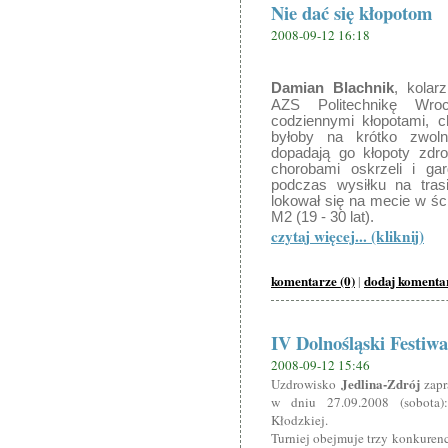
Nie dać się kłopotom
2008-09-12 16:18
Damian Blachnik
, kolar
AZS Politechnikę Wro
codziennymi kłopotami, c
byłoby na krótko zwoln
dopadają go kłopoty zdr
chorobami oskrzeli i gar
podczas wysiłku na trasi
lokował się na mecie w ści
M2 (19 - 30 lat).
czytaj więcej... (kliknij)
komentarze (0)
dodaj komenta
|
IV Dolnośląski Festiwa
2008-09-12 15:46
Jedlina-Zdrój
Uzdrowisko
zapr
w dniu 27.09.2008 (sobota)
Kłodzkiej.
Turniej obejmuje trzy konkurenc