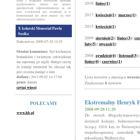
tylko i wyłącznie osobistymi opiniami
lipiec(1)
2018:
użytkowników. Serwis nie ponosi
jakiejkolwiek odpowiedzialności za ich
treść. Użytkownik jest świadomy, iż w
kwiecień(1)
marzec(1)
2017:
|
komentarzach nie może znaleźć się treść
zabroniona przez prawo.
kwiecień(1)
2015:
X kolarski Memoriał Pawła
Sosika
sierpień(2)
lipiec(3)
cze
2009:
|
|
Data newsa: 2009-07-24 14:25
luty(5)
styczeń(1)
|
Ostatni komentarz:
był kochanym
grudzień(4)
listopad(3)
2008:
|
bratankiem i świetnym człowiekiem
lipiec(4)
czerwiec(1)
|
nie zapomnę go nigdy dlatego cieszę
że istnieje memoriał bo chociaż tak
jest czczona pamięć o nim
wrzesi
dodany:
2013.09.02 14:17:04
Lista newsów z miesiąca
przez:
danuta
6
Znaleziono
newsów
czytaj więcej
Ekstremalny Henryk F
POLECAMY
2008-09-26 11:20
www.hb.pl
Do swoich długodystansowy
dorzucił kolejny. Jednorazow
liczący 1016 km, ze Świnoujś
niepełnosprawny zawodnik St
rekordzistą Wałbrzycha.