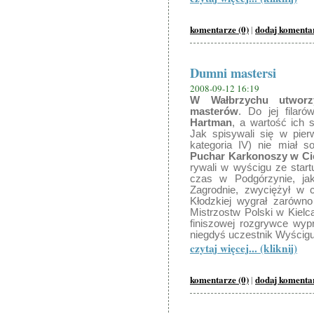
komentarze (0)
dodaj komenta
|
Dumni mastersi
2008-09-12 16:19
W Wałbrzychu utworz
masterów
. Do jej filar
Hartman
, a wartość ich
Jak spisywali się w pier
kategoria IV) nie miał 
Puchar Karkonoszy w Ci
rywali w wyścigu ze start
czas w Podgórzynie, ja
Zagrodnie, zwyciężył w
Kłodzkiej wygrał zarówno
Mistrzostw Polski w Kielc
finiszowej rozgrywce wyp
niegdyś uczestnik Wyścigu
czytaj więcej... (kliknij)
komentarze (0)
dodaj komenta
|