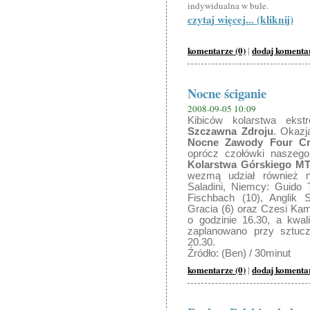
indywidualna w bule.
czytaj więcej... (kliknij)
komentarze (0)
dodaj komenta
|
Nocne ściganie
2008-09-05 10:09
Kibiców kolarstwa ekst
Szczawna Zdroju
. Okazj
Nocne Zawody Four Cr
oprócz czołówki naszego
Kolarstwa Górskiego M
wezmą udział również n
Saladini, Niemcy: Guido 
Fischbach (10), Anglik 
Gracia (6) oraz Czesi Kami
o godzinie 16.30, a kwali
zaplanowano przy sztuc
20.30.
Źródło: (Ben) / 30minut
komentarze (0)
dodaj komenta
|