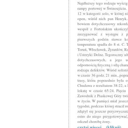
Najdłuższy tego rodzaju wyścig
rampy portowej w Świnoujściu. 
12 w kategorii solo, w której n
open, wśród nich pan Henryk.
bowiem dotychczasowy rekordzi
wespół z Fortońskim ukończył
zrezygnować z występu z po
pierwszych godzin stawce ko
temperatura spadła do 8 st. C. 
Toruń, Włocławek, Żyrardów, R
i Ustrzyki Dolne. Tegoroczny ul
dotychczasowych, a jego u
odpornością fizyczną i siłą char
rodzaju defektów. Wśród solis
w czasie 36 godz. 21 min., popr
trasy, która poprzednio była 
Chudawa z rezultatem 38:22, a 
lokatę w czasie 65:24. Pięciu
Zawodnik z Piaskowej Góry twier
w życiu. W pamięci miał jeszc
tygodni, podczas której stracił 
zdążył się jeszcze przyzwyczaić
ostro do niego przygotowywać
odczuł chorobę żony.
czytaj więcej... (kliknij)