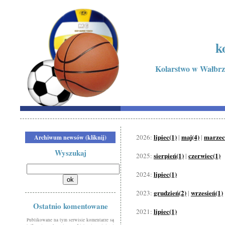
k
Kolarstwo w Wałbrzy
lipiec(1)
maj(4)
marzec
2026:
|
|
Archiwum newsów (kliknij)
Wyszukaj
sierpień(1)
czerwiec(1)
2025:
|
lipiec(1)
2024:
grudzień(2)
wrzesień(1)
2023:
|
Ostatnio komentowane
lipiec(1)
2021:
Publikowane na tym serwisie komentarze są