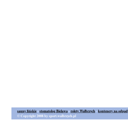
sauny fińskie
-
stomatolog Bielawa
-
rolety Wałbrzych
-
kontenery na odpad
© Copyright 2008 by sport.walbrzych.pl