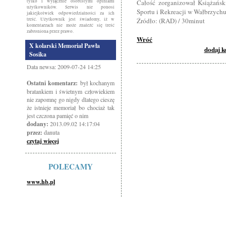
tylko i wyłącznie osobistymi opiniami
Całość zorganizował Książańsk
użytkowników. Serwis nie ponosi
Sportu i Rekreacji w Wałbrzychu
jakiejkolwiek odpowiedzialności za ich
treść. Użytkownik jest świadomy, iż w
Źródło: (RAD) / 30minut
komentarzach nie może znaleźć się treść
zabroniona przez prawo.
Wróć
X kolarski Memoriał Pawła
dodaj 
Sosika
Data newsa: 2009-07-24 14:25
Ostatni komentarz:
był kochanym
bratankiem i świetnym człowiekiem
nie zapomnę go nigdy dlatego cieszę
że istnieje memoriał bo chociaż tak
jest czczona pamięć o nim
dodany:
2013.09.02 14:17:04
przez:
danuta
czytaj więcej
POLECAMY
www.hb.pl