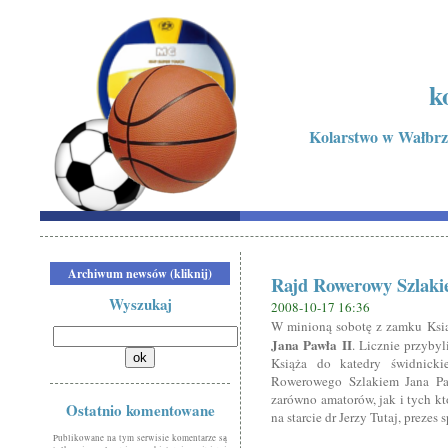
k
Kolarstwo w Wałbrzy
Archiwum newsów (kliknij)
Rajd Rowerowy Szlaki
Wyszukaj
2008-10-17 16:36
W minioną sobotę z zamku Ksi
Jana Pawła II
. Licznie przybyl
Książa do katedry świdnicki
Rowerowego Szlakiem Jana Paw
zarówno amatorów, jak i tych kt
Ostatnio komentowane
na starcie dr Jerzy Tutaj, prezes
Publikowane na tym serwisie komentarze są