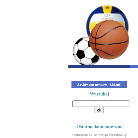
Archiwum newsów (kliknij)
Wyszukaj
Ostatnio komentowane
Publikowane na tym serwisie komentarze są