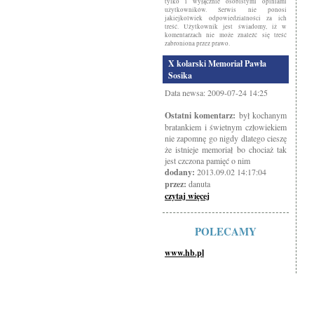
tylko i wyłącznie osobistymi opiniami
użytkowników. Serwis nie ponosi
jakiejkolwiek odpowiedzialności za ich
treść. Użytkownik jest świadomy, iż w
komentarzach nie może znaleźć się treść
zabroniona przez prawo.
X kolarski Memoriał Pawła
Sosika
Data newsa: 2009-07-24 14:25
Ostatni komentarz:
był kochanym
bratankiem i świetnym człowiekiem
nie zapomnę go nigdy dlatego cieszę
że istnieje memoriał bo chociaż tak
jest czczona pamięć o nim
dodany:
2013.09.02 14:17:04
przez:
danuta
czytaj więcej
POLECAMY
www.hb.pl