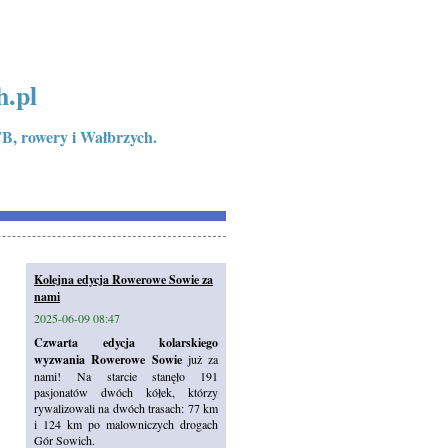
h.pl
B, rowery i Wałbrzych.
Kolejna edycja Rowerowe Sowie za
nami
2025-06-09 08:47
Czwarta edycja kolarskiego
wyzwania Rowerowe Sowie
już za
nami! Na starcie stanęło 191
pasjonatów dwóch kółek, którzy
rywalizowali na dwóch trasach: 77 km
i 124 km po malowniczych drogach
Gór Sowich.