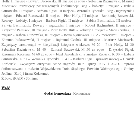
Holly, II miejsce - Edward Baczewski, III miejsce ex equo - Sebastian Raciniewski, Mariusz
Maciaszek. Zwycięzcy poszczególnych konkurencji: Bieg - kobiety: I miejsce - Izabela
Gurtowska, II miejsce - Barbara Figiel, III miejsce - Weronika Tyborska. Bieg - mężczyźni: I
miejsce - Edward Baczewski, II miejsce - Piotr Holly, III miejsce - Bartłomiej Baczewski.
Rowery - kobiety: I miejsce – Barbara Figiel, II miejsce – Sabina Bachmatiuk, III miejsce -
Sylwia Bachmatiuk. Rowery - mężczyźni: I miejsce – Robert Bachmatiuk, II miejsce -
Krzysztof Paluszek, III miejsce - Piotr Holly. Bule – kobiety: I miejsce - Maria Czubak, II
miejsce - Izabela Gurtowska, III miejsce - Beata Słomowicz. Bule - mężczyźni: I miejsce -
Edmund Łukaszewski, II miejsce - Rajmund Czubak, III miejsce - Mariusz Maciaszek.
Zwycięzcy terenoterapii w klasyfikacji kategorie wiekowe: M 20 - Piotr Holly, M 30
Sebastian Raciniewski, M 40 - Edward Baczewski, M 50 ex equo - Krzysztof Figiel,
Kazimierz Kaczuga, M 60 ex equo - Józef Jagodziński, Stanisław Raducki, K 30 – Izabela
Gurtowska, K 31 – Weronika Tyborska, K 41 - Barbara Figiel, sprawny inaczej – Henryk
Fordoński. Zwycięzcy otrzymali cenne nagrody, m.in. sprzęt RTV i AGD. Impreza
dofinansowana z budżetu Województwa Dolnośląskiego, Powiatu Wałbrzyskiego, Gminy
Jedlina - Zdrój i firma Koksomet.
Źródło: (RAD) / 30minut
Wróć
dodaj komentarz
| Komentarze: