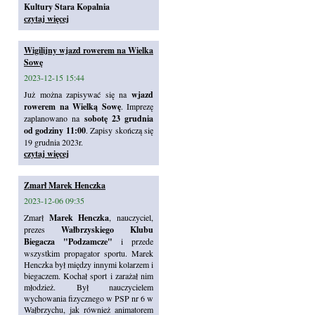
Kultury Stara Kopalnia
czytaj więcej
Wigilijny wjazd rowerem na Wielka
Sowę
2023-12-15 15:44
Już można zapisywać się na
wjazd
rowerem na Wielką Sowę
. Imprezę
zaplanowano na
sobotę 23 grudnia
od godziny 11:00
. Zapisy skończą się
19 grudnia 2023r.
czytaj więcej
Zmarł Marek Henczka
2023-12-06 09:35
Zmarł
Marek Henczka
, nauczyciel,
prezes
Wałbrzyskiego Klubu
Biegacza "Podzamcze"
i przede
wszystkim propagator sportu. Marek
Henczka był między innymi kolarzem i
biegaczem. Kochał sport i zarażał nim
młodzież. Był nauczycielem
wychowania fizycznego w PSP nr 6 w
Wałbrzychu, jak również animatorem