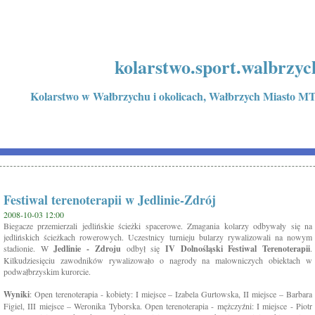
kolarstwo.sport.walbrzyc
Kolarstwo w Wałbrzychu i okolicach, Wałbrzych Miasto MT
Festiwal terenoterapii w Jedlinie-Zdrój
2008-10-03 12:00
Biegacze przemierzali jedlińskie ścieżki spacerowe. Zmagania kolarzy odbywały się na
jedlińskich ścieżkach rowerowych. Uczestnicy turnieju bularzy rywalizowali na nowym
stadionie. W
Jedlinie - Zdroju
odbył się
IV Dolnośląski Festiwal Terenoterapii
.
Kilkudziesięciu zawodników rywalizowało o nagrody na malowniczych obiektach w
podwałbrzyskim kurorcie.
Wyniki
: Open terenoterapia - kobiety: I miejsce – Izabela Gurtowska, II miejsce – Barbara
Figiel, III miejsce – Weronika Tyborska. Open terenoterapia - mężczyźni: I miejsce - Piotr