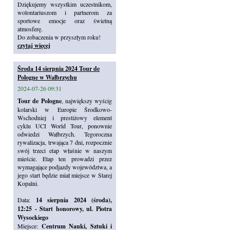
Dziękujemy wszystkim uczestnikom,
wolontariuszom i partnerom za
sportowe emocje oraz świetną
atmosferę.
Do zobaczenia w przyszłym roku!
czytaj więcej
Środa 14 sierpnia 2024 Tour de
Pologne w Wałbrzychu
2024-07-26 09:31
Tour de Pologne
, największy wyścig
kolarski w Europie Środkowo-
Wschodniej i prestiżowy element
cyklu UCI World Tour, ponownie
odwiedzi Wałbrzych. Tegoroczna
rywalizacja, trwająca 7 dni, rozpocznie
swój trzeci etap właśnie w naszym
mieście. Etap ten prowadzi przez
wymagające podjazdy województwa, a
jego start będzie miał miejsce w Starej
Kopalni.
Data:
14 sierpnia 2024 (środa),
12:25 - Start honorowy, ul. Piotra
Wysockiego
Miejsce:
Centrum Nauki, Sztuki i